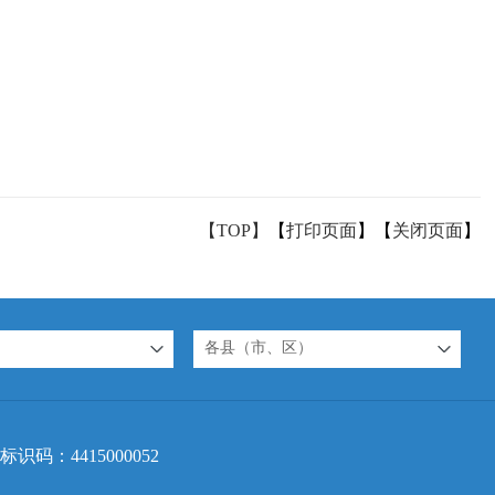
【TOP】
【
打印页面
】【
关闭页面
】
各县（市、区）
标识码：4415000052