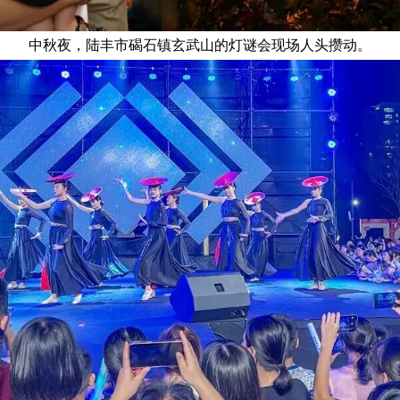
中秋夜，陆丰市碣石镇玄武山的灯谜会现场人头攒动。