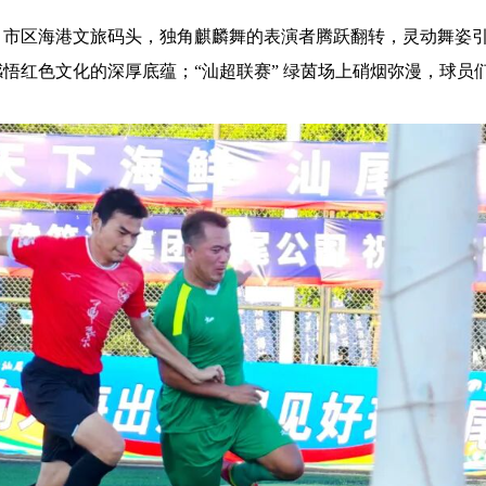
市区海港文旅码头，独角麒麟舞的表演者腾跃翻转，灵动舞姿引得
红色文化的深厚底蕴；“汕超联赛” 绿茵场上硝烟弥漫，球员们
。