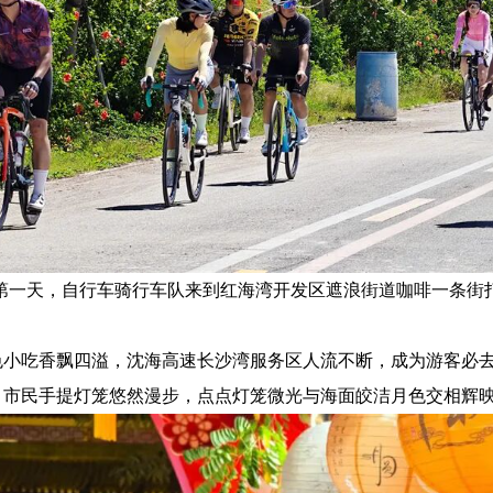
第一天，自行车骑行车队来到红海湾开发区遮浪街道咖啡一条街
色小吃香飘四溢，沈海高速长沙湾服务区人流不断，成为游客必
，市民手提灯笼悠然漫步，点点灯笼微光与海面皎洁月色交相辉