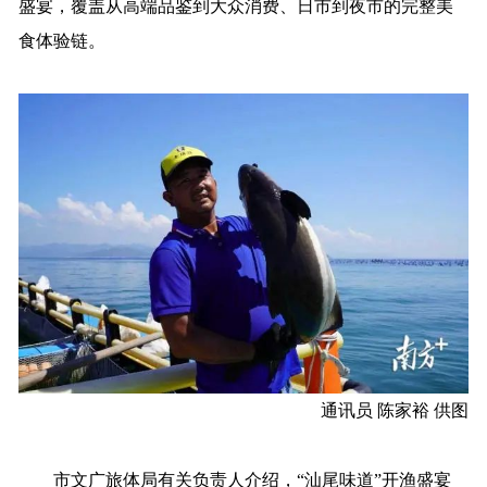
盛宴，覆盖从高端品鉴到大众消费、日市到夜市的完整美
食体验链。
通讯员 陈家裕 供图
市文广旅体局有关负责人介绍，“汕尾味道”开渔盛宴