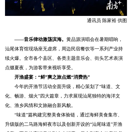
通讯员 陈家裕 供图
——音乐律动激荡滨海。
黄品源演唱会在暑期唱响，
汕尾体育馆现场座无虚席，周边民宿餐饮等一系列产业持
续火爆。全市各个县区、各类主题音乐会、街头艺术表演
点缀夏夜，为游客带来视听享受。
开渔盛宴：“鲜”爽之旅点燃“消费热”
今年的
开渔节
活动全面升级，精心策划了“味道、文
化、畅游、烟火”四大篇章，力求展现汕尾独特的海洋文
化、渔乡风情和文旅融合新风貌。
“味道”篇构建完整美食体验链，通过海鲜美食集市、
升级版的二马路海鲜夜市以及创新开设的“汕尾味道”开渔