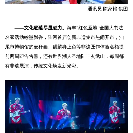
通讯员 陈家裕 供图
——文化底蕴尽显魅力。
海丰“红色圣地”全国大书法
名家活动翰墨飘香，陆河首届创新非遗集市热闹开市，汕
尾市博物馆的
麦秆画
、麒麟狮上色等非遗匠作体验名额提
前两周即告售罄，还有世界潮人圣地陆丰玄武山，每周都
有非遗展演，传统文化焕发新光彩。