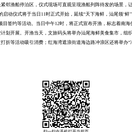
头紧邻渔船停泊区，仪式现场可直观呈现渔船列阵待发的场景，
启动仪式将于当日11时正式开始，延续“天下海鲜，汕尾领‘鲜
场项目签约等活动。当日中午12时，将正式宣布开渔，标志着南
划开展。开渔当天，文旅码头将举办汕尾海鲜美食集市，组织
打折等活动吸引消费；红海湾遮浪街道海边路冲浪区还将举办“
扫一扫在手机打开当前页