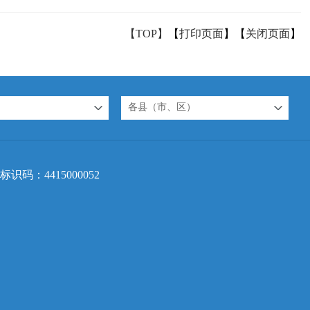
【TOP】
【
打印页面
】【
关闭页面
】
各县（市、区）
标识码：4415000052