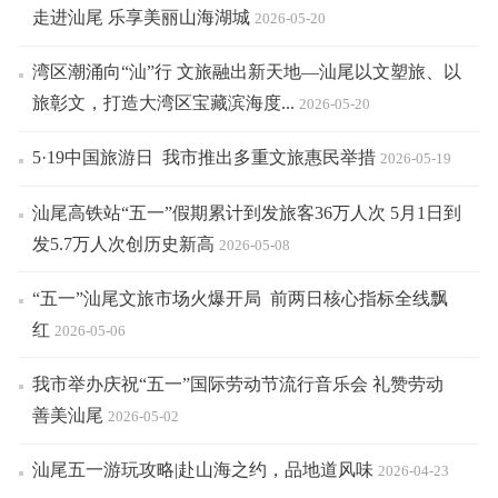
走进汕尾 乐享美丽山海湖城
2026-05-20
湾区潮涌向“汕”行 文旅融出新天地—汕尾以文塑旅、以
旅彰文，打造大湾区宝藏滨海度...
2026-05-20
5·19中国旅游日 我市推出多重文旅惠民举措
2026-05-19
汕尾高铁站“五一”假期累计到发旅客36万人次 5月1日到
发5.7万人次创历史新高
2026-05-08
“五一”汕尾文旅市场火爆开局 前两日核心指标全线飘
红
2026-05-06
我市举办庆祝“五一”国际劳动节流行音乐会 礼赞劳动
善美汕尾
2026-05-02
汕尾五一游玩攻略|赴山海之约，品地道风味
2026-04-23