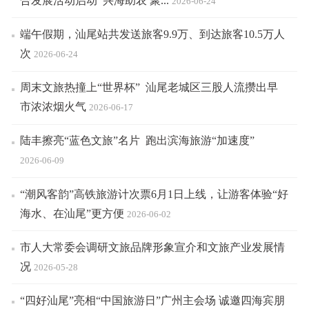
合发展活动启动 兴海助农 聚...
2026-06-24
端午假期，汕尾站共发送旅客9.9万、到达旅客10.5万人
次
2026-06-24
周末文旅热撞上“世界杯” 汕尾老城区三股人流攒出早
市浓浓烟火气
2026-06-17
陆丰擦亮“蓝色文旅”名片 跑出滨海旅游“加速度”
2026-06-09
“潮风客韵”高铁旅游计次票6月1日上线，让游客体验“好
海水、在汕尾”更方便
2026-06-02
市人大常委会调研文旅品牌形象宣介和文旅产业发展情
况
2026-05-28
“四好汕尾”亮相“中国旅游日”广州主会场 诚邀四海宾朋