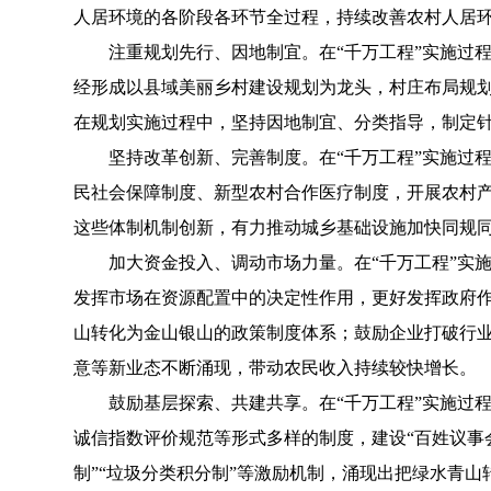
人居环境的各阶段各环节全过程，持续改善农村人居
注重规划先行、因地制宜。在“千万工程”实施过程
经形成以县域美丽乡村建设规划为龙头，村庄布局规划
在规划实施过程中，坚持因地制宜、分类指导，制定
坚持改革创新、完善制度。在“千万工程”实施过程
民社会保障制度、新型农村合作医疗制度，开展农村
这些体制机制创新，有力推动城乡基础设施加快同规
加大资金投入、调动市场力量。在“千万工程”实施
发挥市场在资源配置中的决定性作用，更好发挥政府
山转化为金山银山的政策制度体系；鼓励企业打破行
意等新业态不断涌现，带动农民收入持续较快增长。
鼓励基层探索、共建共享。在“千万工程”实施过程
诚信指数评价规范等形式多样的制度，建设“百姓议事会”
制”“垃圾分类积分制”等激励机制，涌现出把绿水青