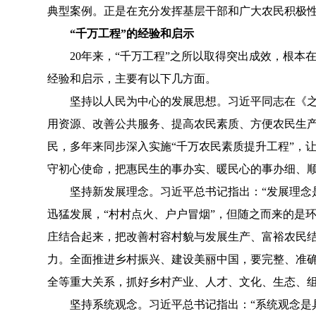
典型案例。正是在充分发挥基层干部和广大农民积极
“千万工程”的经验和启示
20年来，“千万工程”之所以取得突出成效，根本在
经验和启示，主要有以下几方面。
坚持以人民为中心的发展思想。习近平同志在《之江
用资源、改善公共服务、提高农民素质、方便农民生产
民，多年来同步深入实施“千万农民素质提升工程”，
守初心使命，把惠民生的事办实、暖民心的事办细、
坚持新发展理念。习近平总书记指出：“发展理念是
迅猛发展，“村村点火、户户冒烟”，但随之而来的是
庄结合起来，把改善村容村貌与发展生产、富裕农民
力。全面推进乡村振兴、建设美丽中国，要完整、准
全等重大关系，抓好乡村产业、人才、文化、生态、组
坚持系统观念。习近平总书记指出：“系统观念是具