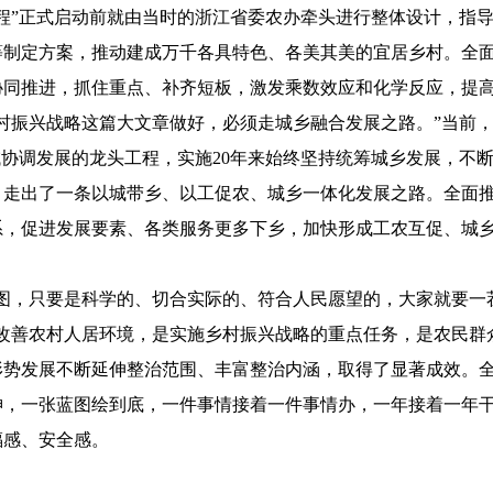
程”正式启动前就由当时的浙江省委农办牵头进行整体设计，指
等制定方案，推动建成万千各具特色、各美其美的宜居乡村。全
协同推进，抓住重点、补齐短板，激发乘数效应和化学反应，提
振兴战略这篇大文章做好，必须走城乡融合发展之路。”当前，
域协调发展的龙头工程，实施20年来始终坚持统筹城乡发展，不
，走出了一条以城带乡、以工促农、城乡一体化发展之路。全面
系，促进发展要素、各类服务更多下乡，加快形成工农互促、城
，只要是科学的、切合实际的、符合人民愿望的，大家就要一茬
改善农村人居环境，是实施乡村振兴战略的重点任务，是农民群众
形势发展不断延伸整治范围、丰富整治内涵，取得了显著成效。
，一张蓝图绘到底，一件事情接着一件事情办，一年接着一年干，
福感、安全感。