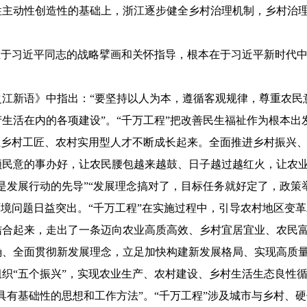
性主动性创造性的基础上，浙江逐步健全乡村治理机制，乡村治
于习近平同志的战略擘画和关怀指导，根本在于习近平新时代中
新语》中指出：“要坚持以人为本，遵循客观规律，尊重农民
生活在内的各项建设”。“千万工程”把改善民生福祉作为根本
让乡村工匠、农村实用型人才不断成长起来。全面推进乡村振兴
顺民意的事办好，让农民腰包越来越鼓、日子越过越红火，让农
发展行动的先导”“发展理念搞对了，目标任务就好定了，政策
环境问题日益突出。“千万工程”在实施过程中，引导农村地区变
结合起来，走出了一条迈向农业高质高效、乡村宜居宜业、农民
确、全面贯彻新发展理念，立足加快构建新发展格局、实现高质
织“五个振兴”，实现农业生产、农村建设、乡村生活生态良性
有基础性的思想和工作方法”。“千万工程”涉及城市与乡村、