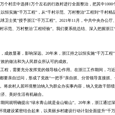
4万个村庄中选择1万个左右的行政村进行全面整治，把其中100
以恒实施“千万工程”，从“千村示范、万村整治”工程到“千村精
地球卫士奖”授予浙江“千万工程”。2021年11月，中共中央办
江‘千村示范、万村整治’工程经验”。我们要系统总结、深入把握浙
成效显著，影响深远。20年来，浙江持之以恒实施“千万工程
有效的做法和为人民群众所认可的成效。
工程，需要充分发挥党的领导核心作用。在浙江工作期间，习近
手”都要亲自过问，形成了党政“一把手”亲自抓、分管领导直接抓
参加。将农村人居环境整治纳入为群众办实事内容，纳入党政干部
经济、美好生活有机融合。
就明确提出“绿水青山就是金山银山”。20年来，浙江通过深
环境建设紧密结合起来，以美丽乡村建设行动计划全面提升“千