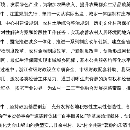
环境，发展绿色产业，为增加农民收入、提升农民群众生活品质
中，注重规划先行，坚持一切从实际出发，城乡一体编制村庄布
、中心村建设规划、农村土地综合整治规划、历史文化村落保护利
针对性解决方案和阶段性工作任务，实现改善农村人居环境同地
中，围绕推进城乡一体化，推进一系列制度改革创新。建立全省
产权制度改革、农村金融制度改革、户籍制度改革，创新形成河
同网，最低生活保障实现市域城乡同标，基本公共服务均等化水
过程中，浙江省级财政设立专项资金、市级财政配套补助、县级
作用，激发各类经营主体活力。通过明晰生态资源的所有权和经
业壁垒、拓宽产业边界，为农村一二三产业融合发展探路带路，
中，坚持鼓励基层创新，充分发挥各地积极性主动性创造性。各
“乡贤参事会”“道德评议团”“百事服务团”等基层治理载体，创设
山转化为金山银山的典型安吉县余村村、以“村企共建”著称的乐