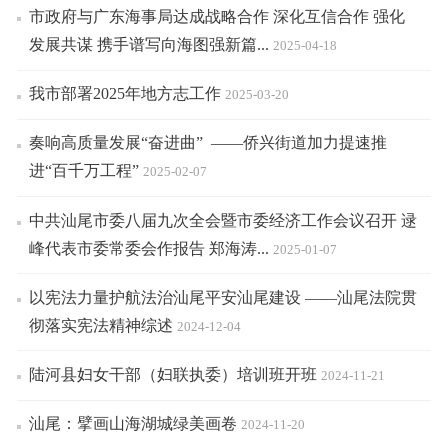
市政府与广东海事局达成战略合作 深化互信合作 强化
发展共谋 携手谱写向海图强新篇...
2025-04-18
我市部署2025年地方志工作
2025-03-20
奏响高质量发展“奋进曲” ——侨兴街道加力提速推
进“百千万工程”
2025-02-07
中共汕尾市委八届九次全会暨市委经济工作会议召开 逯
峰代表市委常委会作报告 郑海涛...
2025-01-07
以宪法力量护航法治汕尾平安汕尾建设 ——汕尾法院贯
彻落实宪法精神综述
2024-12-04
陆河县妇女干部（妇联执委）培训班开班
2024-11-21
汕尾：擘画山海湖城绿美画卷
2024-11-20