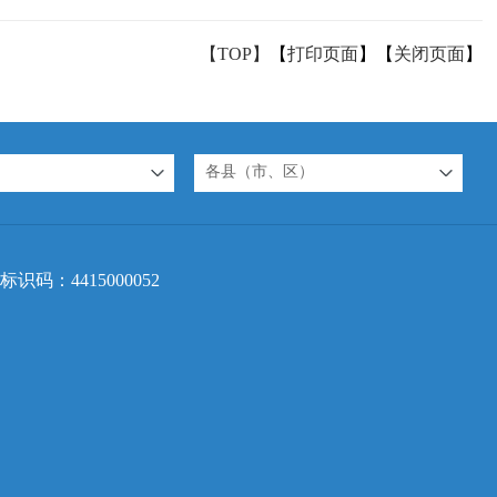
【TOP】
【
打印页面
】【
关闭页面
】
各县（市、区）
标识码：4415000052