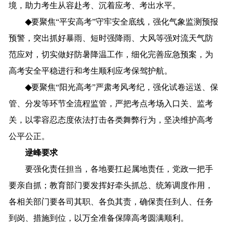
境，助力考生从容赴考、沉着应考、考出水平。
◆
要
聚焦
“
平安
高考
”
守牢
安全底线，强化气象监测预报
预警，突出抓好
暴雨、短时强降雨、大风等强对流天气
防
范应对
，切实
做好防暑降温工作，细化
完善应急
预案，为
高考安全平稳
进行
和考生顺利应考保驾护航
。
◆
要
聚焦
“
阳光
高考
”
严肃考风考纪
，
强化试卷运送、保
管、分发等环节全流程监管，
严把
考点考场入口关、监考
关，以零容忍态度依法打击各类舞弊行为，坚决维护高考
公平公正。
逯峰要求
要
强化
责任
担当
，
各地
要
扛起
属地责任，党政一把手
要亲自抓；教育
部门
要
发挥
好
牵头抓总、统筹调度作用
，
各相关部门要各司其职、各负其责，
确保
责任到人、任务
到岗
、
措施到位
，
以
万全准备
保障
高考
圆满
顺利
。