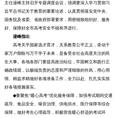
主任逯峰
主持召开专题
调度
会议
，
强调要
深入
学习贯彻习
近平总书记关于教育的重要论述，
认真
贯彻
落实
党中央
、
国务院
及
省委、
省政府
部署
要求
，
周密细致
组织
好、
服务
好
、
保障好
全市
高考
安全
平稳有序
进行
。
逯峰指出
高考关乎国家选才育才，关系教育公平正义，牵动千
家万户期盼与万千学子未来，是
备受
全
社会
高度
关注的
民
生大事
。
各
地
各部门
要
提高政治站位，
牢固
树立和
践行
正
确
政绩观，
以
极端负责
的
态度
和
严谨细致
的
作风
，
用心用
情、
精益求精
做好
各项
准备
工作，
全力以赴、
扎扎实实
抓
好
各项
措施
落实
。
◆
要
聚焦
“
暖
心
高考
”
优化服务
保障
，
加强考试期间交通
疏导、食品安全、噪音治理、供电供水、医疗保障等综合
保障，
做好考生心理疏导，
积极营造
暖心
舒适的考试环