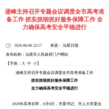
逯峰主持召开专题会议调度全市高考准
备工作 抓实抓细抓好服务保障工作 全
力确保高考安全平稳进行
2026-06-06 22:17
来源： 汕尾日报
发布机构：汕尾市人民政府门户网站
【字体：
大
中
小
】
逯峰
主持召开专题会议
调度全市高考准备工作
抓
实
抓
细
抓好
服务
保障
工作
全力
确保
高考
安全
平稳
进行
2026年高考在即，
6月
6
日，市委书记
、市人大常委会