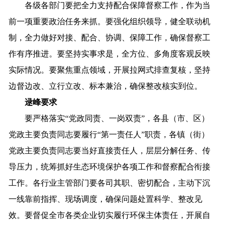
各级各部门要把
全力支持配合
保障
督察工作
，作为当
前一项重要政治任务来
抓
。要强化组织领导，健全联动机
制，
全力做好对接、配合、协调、保障工作，确保督察工
作有序推进
。要
坚持实事求是，
全方位、多角度
客观
反映
实际情况。要
聚焦重点领域，
开展拉网式排查复核，
坚持
边督边改、
立行立改、标本兼治
，确保整改核实到
位。
逯峰要求
要严格落实
“党政同责、一岗双责”，各县（市、区）
党政主要负责同志要履行“第一责任人”职责，各镇（街）
党政主要负责同志要当好直接责任人，
层层分解任务、传
导压力，
统筹抓好生态环境保护各项工作和督察配合衔接
工作。各行业主管部门要各司其职、密切配合，主动下沉
一线靠前指挥、现场调度，确保问题处置科学、整改
见
效
。要督促全市各类企业切实履行环保主体责任，开展自