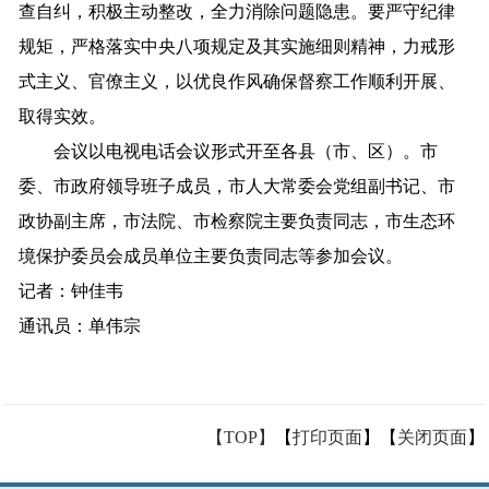
查自纠，
积极主动整改，
全力
消除
问题隐患
。
要严守纪律
规矩，严格落实中央八项规定及其实施细则精神，力戒形
式主义、官僚主义，
以优良作风
确保督察工作顺利
开展、
取得
实效
。
会议以电视电话
会议
形式开至各县（市、
区）。
市
委、市政府领导班子成员
，
市人大常委会党组副书记
、市
政协副主席，
市法院、市检察院主要负责同志
，
市生态环
境保护委员会成员单位主要负责同志
等参加会议
。
记者
：钟佳韦
通讯员：单伟宗
【TOP】
【
打印页面
】【
关闭页面
】