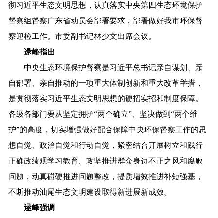
彻习近平生态文明思想，
认真
落实中央第四生态环境保护
督察组督察广东省动员会部署要求，
部署做好
我
市环保督
察迎检
工作
。
市委副书记林少文出席会议。
逯峰指出
中央生态环境保护督察是习近平总书记亲自谋划、亲
自部署、亲自推动的一项重大体制创新和重大改革举措
，
是贯彻落实习近平生态文明思想的硬招实招和制度保障。
各级各部门要从坚定拥护
“两个确立”、坚决做到“两个维
护”的高度，
切实
增强做好配合
保障中央环保
督察工作的思
想自觉、政治自觉和行动自觉，
紧密结合开展树立和践行
正确政绩观学习教育、攻坚推进群众身边不正之风和腐败
问题，动真碰硬推进问题整改，提质增效推进补短强基，
不断推动汕尾生态文明建设取得新进展新成效。
逯峰强调