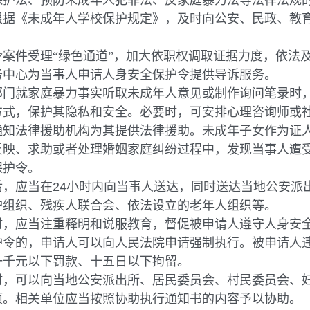
法、预防未成年人犯罪法、反家庭暴力法等法律法规的
根据《未成年人学校保护规定》，及时向公安、民政、教
件受理“绿色通道”，加大依职权调取证据力度，依法及
务中心为当事人申请人身安全保护令提供导诉服务。
就家庭暴力事实听取未成年人意见或制作询问笔录时，
方式，保护其隐私和安全。必要时，可安排心理咨询师或
通知法律援助机构为其提供法律援助。未成年子女作为证
、求助或者处理婚姻家庭纠纷过程中，发现当事人遭受
保护令。
，应当在
24
小时内向当事人送达，同时送达当地公安派
护组织、残疾人联合会、依法设立的老年人组织等。
应当注重释明和说服教育，督促被申请人遵守人身安全
护令的，申请人可以向人民法院申请强制执行。被申请人
一千元以下罚款、十五日以下拘留。
可以向当地公安派出所、居民委员会、村民委员会、妇
项。相关单位应当按照协助执行通知书的内容予以协助。