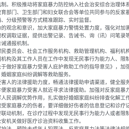
。积极推动将家庭暴力防控纳入社会治安综合治理体系
教育部门、卫生部门和妇女联合会等单位共同参与的反家
档、分级预警等方式精准跟踪、实时监督。
观念和意识，加大家庭暴力警情处置力度，强化对加害
职权调取证据，提供出警记录、告诫书、询（讯）问笔录
告诫通报机制。
委员会、社会工作服务机构、救助管理机构、福利机构
利机构及其工作人员在工作中发现无民事行为能力人、限
关于做好家庭暴力受害人庇护救助工作的指导意见》，加
、婚姻家庭纠纷调解等救助服务。
人的法律援助力度，畅通法律援助申请渠道，健全服务
方便家庭暴力受害人就近寻求法律援助。加强对反家庭暴
挥人民调解优势作用，扎实做好婚姻家庭纠纷排查化解工
家庭暴力的伤者，要详细做好伤者的信息登记和诊疗记
警联动机制，在诊疗过程中发现无民事行为能力人或者限
公安机关做好医疗诊治资料收集工作。