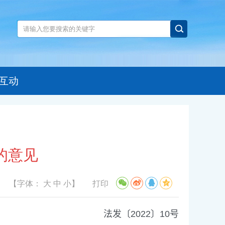
互动
的意见
【字体：
大
中
小
】
打印
法发〔
2022
〕
10
号