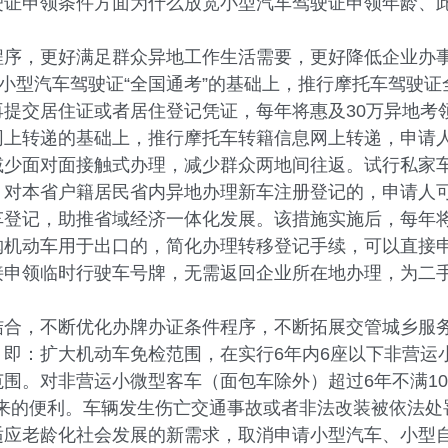
证申领条件方面为什么放宽小型汽车驾驶证申领年龄、此
程序，更好满足群众异地工作生活需要，更好降低企业办
小型汽车驾驶证“全国通考”的基础上，推行摩托车驾驶证
提交居住证或者居住登记凭证，每年将惠及30万异地考
网上转递的基础上，推行摩托车转籍信息网上转递，申请
少面对面接触式办理，减少群众两地间往返。试行私家车
，对本省户籍居民省内异地办理新车注册登记的，申请人
登记，助推省域经济一体化发展。该措施实施后，每年将
购机动车用于出口的，简化办理转移登记手续，可以直接
接申领临时行驶车号牌，无需返回企业所在地办理，为二
结合，不断优化办牌办证条件程序，不断拓展交管城乡服
即：扩大机动车免检范围，在实行6年内6座以下非营运小
围。对非营运小微型客车（面包车除外）超过6年不满10
带来的便利。车辆发生伤亡交通事故或者非法改装被依法
应老龄化社会发展的新需求，取消申请小型汽车、小型自