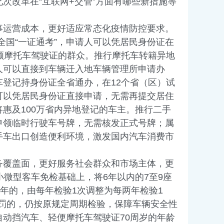
次改革在“互联网+交管”方面有哪些新措施等
事运营成本，更好适应常态化疫情防控要求。
全国“一证通考”，申请人可以凭居民身份证在
领摩托车驾驶证的群众。推行摩托车转籍异地
人可以直接到车辆迁入地车辆管理所申请办
登记持身份证全省通办，在12个省（区）试
可以凭居民身份证直接申请，无需再提交居住
惠及100万省内异地登记的车主。推行二手
申领临时行驶车号牌，无需核发正式号牌；属
手车出口创造便利环境，激发国内汽车消费市
务覆盖面，更好服务社会群众和市场主体，更
微型客车免检基础上，将6年以内的7至9座
年的，由每年检验1次调整为每两年检验1
处罚的，仍按原规定周期检验，保障车辆安全性
动挡汽车、轻便摩托车驾驶证70周岁的年龄