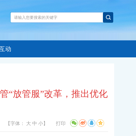
互动
管“放管服”改革，推出优化
【字体：
大
中
小
】
打印