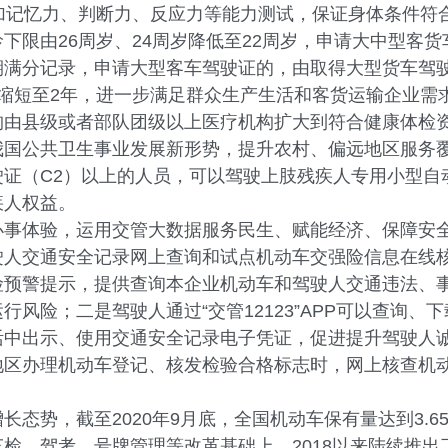
加记忆力、判断力、反应力等能力测试，保证身体条件符
限由26周岁、24周岁降低至22周岁，申请大中型客货
满分记录，申请大型客车驾驶证的，由取得大型货车驾驶
缩短至2年，进一步满足群众生产生活和客货运输企业需
构由县级或者部队团级以上医疗机构扩大到符合健康体检
我国公共卫生事业发展新形势，提升农村、偏远地区服务
证（C2）以上的人员，可以驾驶上肢残疾人专用小型自
疾人权益。
办事体验，运用交管大数据服务民生、赋能经济、保障安全
驶人交通安全记录网上查询和试点机动车交强险信息在线
险预警提示，提供查询本企业机动车和驾驶人交通违法、
风险；二是驾驶人通过“交管12123”APP可以查询
活中出示、使用交通安全记录电子凭证，促进提升驾驶人
地区办理机动车登记、核发检验合格标志时，网上核查机
势，截至2020年9月底，全国机动车保有量达到3.65
、驾考、号牌管理等改革基础上，2018以来陆续推出了