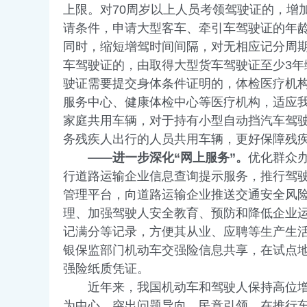
上限。对70周岁以上人员考领驾驶证的，增
请条件，申请大型客车、牵引车驾驶证的年龄下
同时，缩短增驾时间间隔，对无相应记分周期
车驾驶证的，由取得大型货车驾驶证至少3年
驶证需要提交身体条件证明的，体检医疗机
服务中心、健康体检中心等医疗机构，适应
家庭共用车辆，对于持有小型自动挡汽车驾驶
务残疾人出行的人员共用车辆，更好保障残
——进一步深化“网上服务”。
优化群众
行道路运输企业信息查询提示服务，推行驾
管理平台，向道路运输企业推送交通安全风
理、加强驾驶人安全教育、预防和降低企业运行
记满分等记录，方便其从业、应聘等生产生
银保监部门机动车交强险信息共享，在试点
强险纸质凭证。
近年来，我国机动车和驾驶人保持高位增长态
为中心，突出问题导向、民意引领，在推行车检