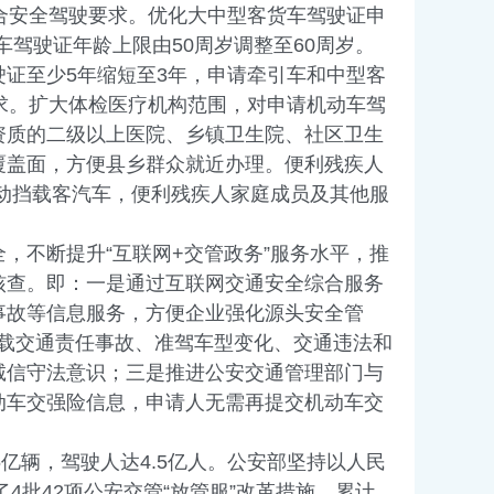
合安全驾驶要求。优化大中型客货车驾驶证申
车驾驶证年龄上限由50周岁调整至60周岁。
证至少5年缩短至3年，申请牵引车和中型客
求。扩大体检医疗机构范围，对申请机动车驾
资质的二级以上医院、乡镇卫生院、社区卫生
覆盖面，方便县乡群众就近办理。便利残疾人
动挡载客汽车，便利残疾人家庭成员及其他服
，不断提升“互联网+交管政务”服务水平，推
核查。即：一是通过互联网交通安全综合服务
事故等信息服务，方便企业强化源头安全管
、下载交通责任事故、准驾车型变化、交通违法和
诚信守法意识；三是推进公安交通管理部门与
动车交强险信息，申请人无需再提交机动车交
亿辆，驾驶人达4.5亿人。公安部坚持以人民
4批42项公安交管“放管服”改革措施，累计