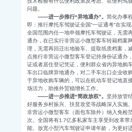
技术检验有什么便利政策及考虑、在便利驾驶
问题。
——进一步推行“异地通办”。
简化办事
即：推行摩托车驾驶证全国“一证通考”在实现
全国范围内任一地申领摩托车驾驶证，无需再
通办，在已实行非营运小微型客车转籍档案
理，无需再回迁出地验车、提取纸质档案，减
点推行非营运小微型客车登记持身份证通办
证或者居住登记凭证，便利群众省内异地购车
车出口临牌异地通办，对二手车出口企业收
于异地收购车辆的，可以在机动车登记地直
场活力，助推外贸稳增长工作。
——进一步推进“简政放权”。
坚持放管
好服务乡村振兴、扶贫攻坚等战略深入实施。
非营运小微型客车（面包车除外）纳入免检范
次。全国将有1.7亿多私家车主享受到改革
能。放宽小型汽车驾驶证申请年龄，为更好适