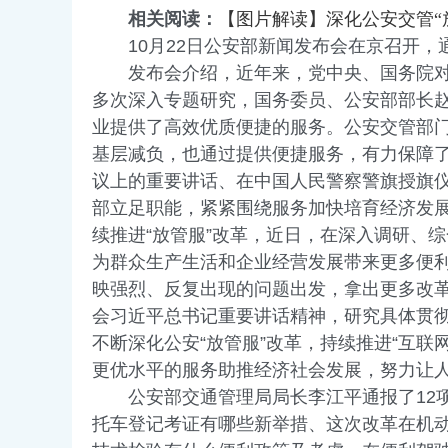
相关阅读：
【图片解读】深化公安交管“
10月22日公安部新闻发布会在京召开，通报
发布会介绍，近年来，党中央、国务院对深
多次深入专题研究，国务委员、公安部部长赵
业提供了高效优质便捷的服务。公安交管部
基层减负，也通过提供便捷服务，有力保障了
议上的重要讲话、在中国人民警察警旗授旗仪
部立足职能，紧紧围绕服务加快培育经济发
续推进“放管服”改革，近日，在深入调研、综合
为群众生产生活和企业经营发展带来更多便利
映强烈、反复出现的问题出发，拿出更多改革
会习近平总书记重要讲话精神，研究具体贯
不断深化公安“放管服”改革，持续推进“互
更优水平的服务助推经济社会发展，努力让
公安部交通管理局局长李江平通报了12项
托车登记考证有哪些新举措、这次改革在机