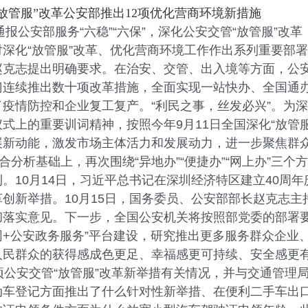
放管服”改革公安部推出12项优化营商环境新措施
公安部服务“六稳”“六保”，深化公安交管“放管服”改革
化“放管服”改革、优化营商环境工作作出系列重要部署
克志提出明确要求。在治安、交管、出入境等方面，公安
门连续推出数十项改革措施，全面实现一站快办、全国通
疫情防控和企业复工复产。“利民之事，丝发必兴”。为
式上的重要训词精神，按照今年9月11日全国深化“放管
展新动能，激发市场主体活力和发展动力，进一步聚焦群
分析基础上，再次围绕“异地办”“便捷办”“网上办”三个
。10月14日，习近平总书记在深圳经济特区建立40周
创新举措。10月15日，国务委员、公安部部长赵克志
彻落实意见。下一步，全国公安机关将按照部党委的部署
联网+公安政务服务”平台建设，研究推出更多服务群众企
人民群众的获得感成色更足、幸福感更可持续、安全感更
公安交管“放管服”改革新举措有关情况，并与交通管理
动车登记方面推出了什么针对性新举措、在便利二手车出