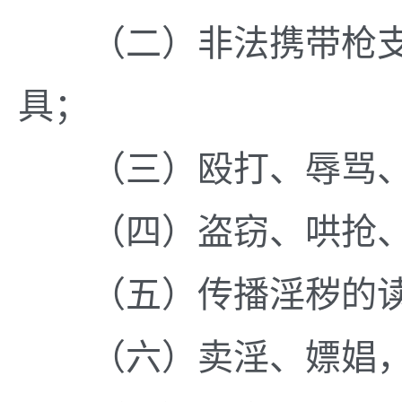
（二）非法携带枪支
具；
（三）殴打、辱骂、
（四）盗窃、哄抢、
（五）传播淫秽的读
（六）卖淫、嫖娼，