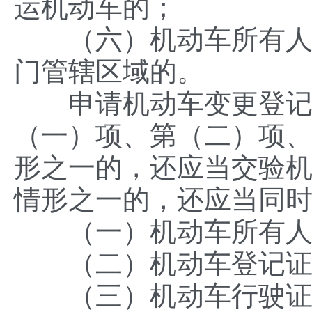
运机动车的；
（六）机动车所有人的
门管辖区域的。
申请机动车变更登记，
（一）项、第（二）项
形之一的，还应当交验
情形之一的，还应当同
（一）机动车所有人
（二）机动车登记证
（三）机动车行驶证