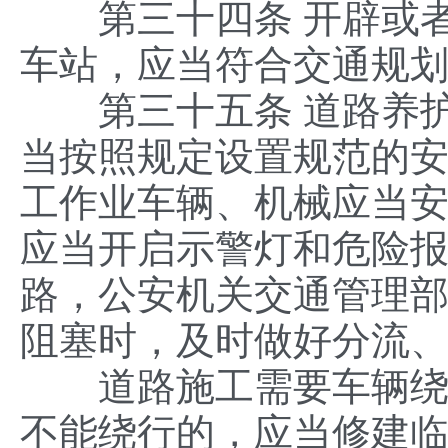
第三十四条 开辟或者
车站，应当符合交通规
第三十五条 道路养护
当按照规定设置规范的
工作业车辆、机械应当
应当开启示警灯和危险
路，公安机关交通管理
阻塞时，及时做好分流
道路施工需要车辆绕行
不能绕行的，应当修建