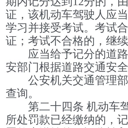
期内记分达到12分的，
证，该机动车驾驶人应
学习并接受考试。考试
证；考试不合格的，继
应当给予记分的道路交
安部门根据道路交通安
公安机关交通管理部门
查询。
第二十四条 机动车驾
所处罚款已经缴纳的，记