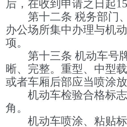
后，在收到申请之日起1
第十二条 税务部门、
办公场所集中办理与机
项。
第十三条 机动车号牌
晰、完整。重型、中型
或者车厢后部应当喷涂
机动车检验合格标志、
角。
机动车喷涂、粘贴标识