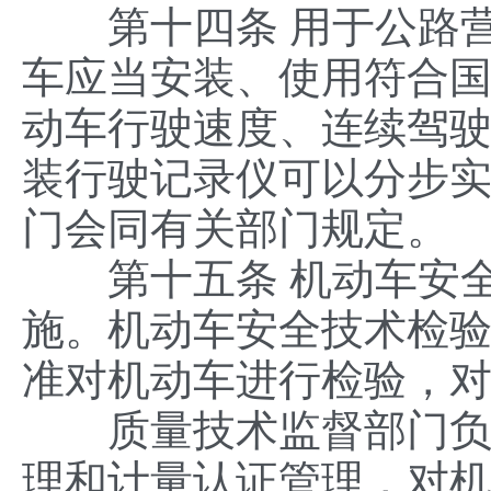
第十四条 用于公路营
车应当安装、使用符合
动车行驶速度、连续驾
装行驶记录仪可以分步
门会同有关部门规定。
第十五条 机动车安全
施。机动车安全技术检
准对机动车进行检验，
质量技术监督部门负责
理和计量认证管理，对