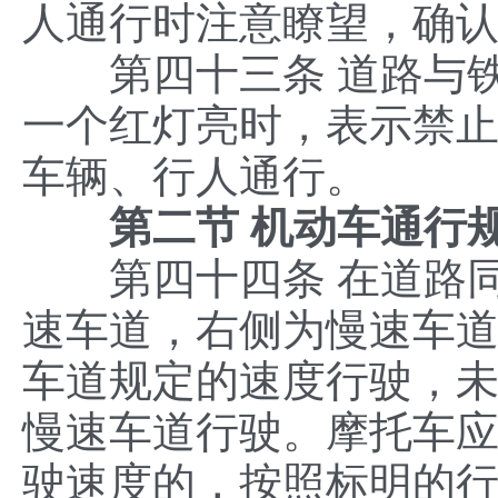
人通行时注意瞭望，确
第四十三条 道路与铁
一个红灯亮时，表示禁
车辆、行人通行。
第二节 机动车通行
第四十四条 在道路
速车道，右侧为慢速车
车道规定的速度行驶，
慢速车道行驶。摩托车
驶速度的，按照标明的