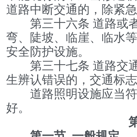
道路中断交通的，除紧急
第三十六条 道路或者
弯、陡坡、临崖、临水
安全防护设施。
第三十七条 道路交通
生辨认错误的，交通标
道路照明设施应当符合
好。
第一节 一般规定