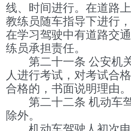
线、时间进行。在道路
教练员随车指导下进行
在学习驾驶中有道路交
练员承担责任。
第二十一条 公安机关
人进行考试，对考试合格
合格的，书面说明理由
第二十二条 机动车驾
除外。
机动车驾驶人初次申领