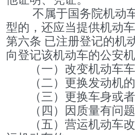
不属于国务院机动车产
型的，还应当提供机动
第六条 已注册登记的机
向登记该机动车的公安
（一）改变机动车车
（二）更换发动机的
（三）更换车身或者
（四）因质量有问题
（五）营运机动车改为