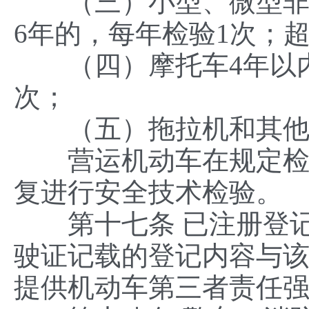
（三）小型、微型非营
6年的，每年检验1次；超
（四）摩托车4年以内每
次；
（五）拖拉机和其他机
营运机动车在规定检验
复进行安全技术检验。
第十七条 已注册登记
驶证记载的登记内容与
提供机动车第三者责任