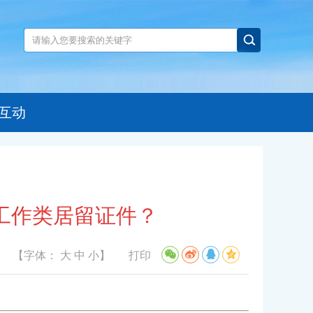
互动
工作类居留证件？
【字体：
大
中
小
】
打印